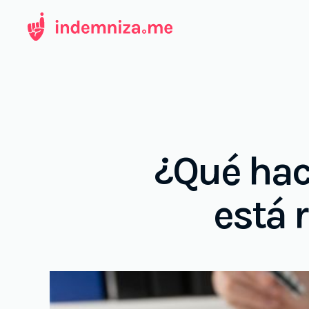
Ir
al
contenido
¿Qué hace
está 