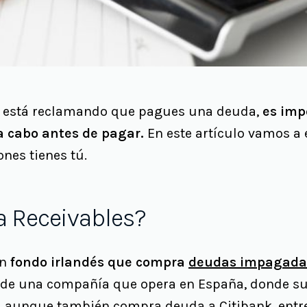
 te está reclamando que pagues una deuda,
es imp
a cabo antes de pagar.
En este artículo vamos a 
nes tienes tú.
la Receivables?
un
fondo irlandés que compra
deudas impagada
a de una compañía que opera en España, donde su
, aunque también compra deuda a
Citibank
, ent