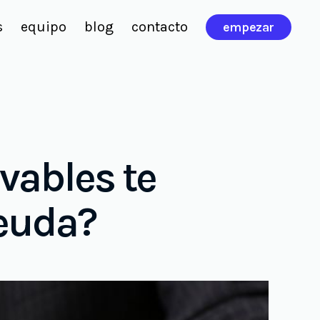
s
equipo
blog
contacto
empezar
ivables te
euda?