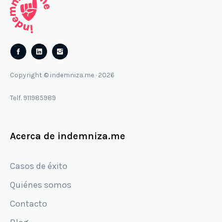
Follow
Follow
us
us
Copyright © indemniza.me · 2026
on
on
Facebook
Instagram
Telf. 911985989
Acerca de indemniza.me
Casos de éxito
Quiénes somos
Contacto