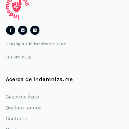
Follow
Follow
us
us
Copyright © indemniza.me · 2026
on
on
Facebook
Instagram
Telf. 911985989
Acerca de indemniza.me
Casos de éxito
Quiénes somos
Contacto