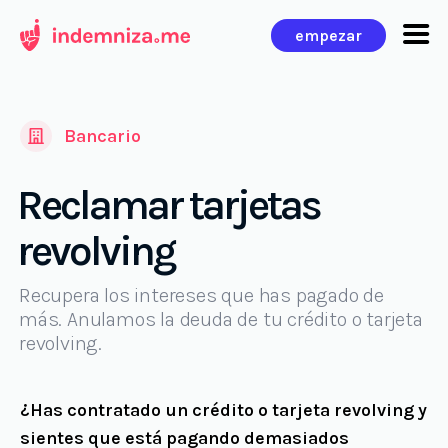
Ir
empezar
al
contenido
Bancario
Reclamar tarjetas
revolving
Recupera los intereses que has pagado de
más. Anulamos la deuda de tu crédito o tarjeta
revolving.
¿Has contratado un crédito o tarjeta revolving y
sientes que está pagando demasiados