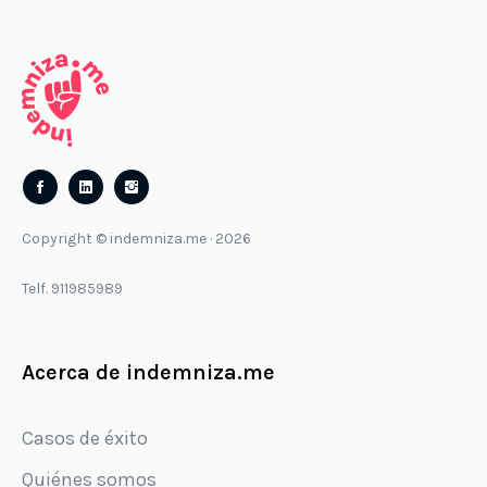
Follow
Follow
us
us
Copyright © indemniza.me · 2026
on
on
Facebook
Instagram
Telf. 911985989
Acerca de indemniza.me
Casos de éxito
Quiénes somos