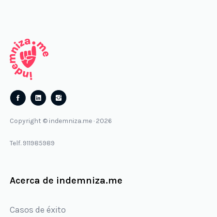
Follow
Follow
us
us
Copyright © indemniza.me · 2026
on
on
Facebook
Instagram
Telf. 911985989
Acerca de indemniza.me
Casos de éxito