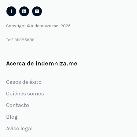
Follow
Follow
us
us
Copyright © indemniza.me · 2026
on
on
Facebook
Instagram
Telf. 911985989
Acerca de indemniza.me
Casos de éxito
Quiénes somos
Contacto
Blog
Aviso legal