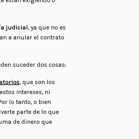
te están exigiendo o
ía judicial
, ya que no es
dan a anular el contrato
eden suceder dos cosas:
atorios
, que son los
stos intereses, ni
r lo tanto, o bien
verte parte de lo que
 suma de dinero que