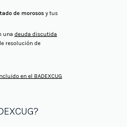
istado de morosos
y tus
en una
deuda discutida
de resolución de
incluido en el BADEXCUG
ADEXCUG?