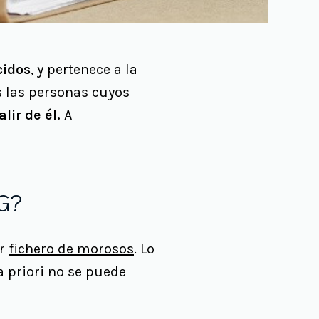
cidos
, y pertenece a la
 las personas cuyos
lir de él.
A
G?
er
fichero de morosos
. Lo
a priori no se puede