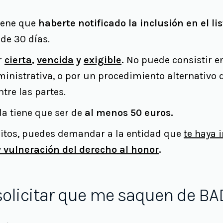
iene que
haberte notificado la inclusión en el l
de 30 días.
r
cierta
,
vencida
y
exigible
.
No puede consistir 
dministrativa, o por un procedimiento alternativo 
tre las partes.
da tiene que ser de
al menos 50 euros.
isitos, puedes demandar a la entidad que
te haya 
 vulneración del derecho al honor
.
olicitar que me saquen de B