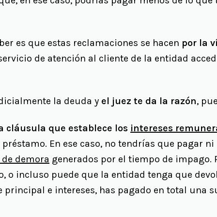
rque, en ese caso, podrías pagar menos de lo que 
ber es que estas reclamaciones se hacen
por la v
ervicio de atención al cliente de la entidad acce
udicialmente la deuda y
el juez te da la razón
, pu
a cláusula que establece los
intereses remuner
 préstamo. En ese caso, no tendrías que pagar ni e
s de demora
generados por el tiempo de impago. Po
, o incluso puede que la entidad tenga que devol
e principal e intereses, has pagado en total una