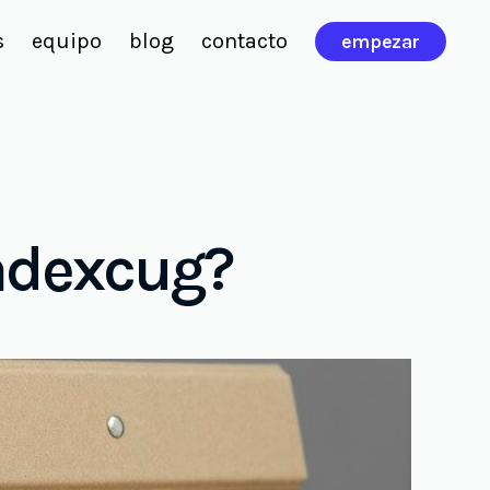
s
equipo
blog
contacto
empezar
adexcug?