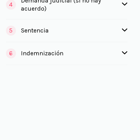
Demanda judicial (si no hay
4
acuerdo)
5
Sentencia
6
Indemnización