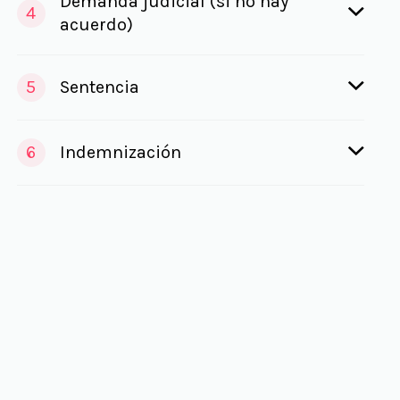
Demanda judicial (si no hay
4
acuerdo)
5
Sentencia
6
Indemnización