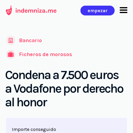
Ir
empezar
al
contenido
Bancario
Ficheros de morosos
Condena a 7.500 euros
a Vodafone por derecho
al honor
Importe conseguido