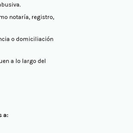
abusiva.
mo notaría, registro,
ncia o domiciliación
en a lo largo del
 a: