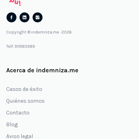
Follow
Follow
us
us
Copyright © indemniza.me · 2026
on
on
Facebook
Instagram
Telf. 911985989
Acerca de indemniza.me
Casos de éxito
Quiénes somos
Contacto
Blog
Aviso legal