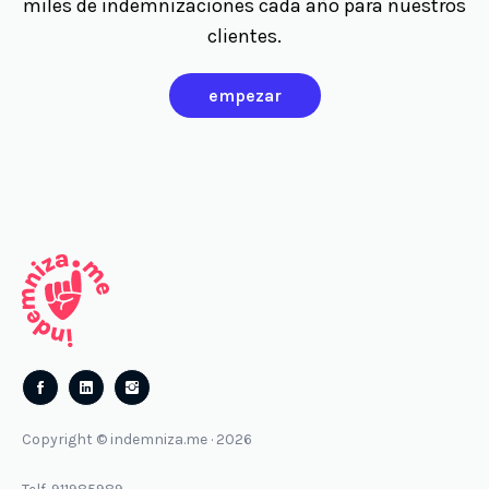
miles de indemnizaciones cada año para nuestros
clientes.
empezar
Follow
Follow
us
us
Copyright © indemniza.me · 2026
on
on
Facebook
Instagram