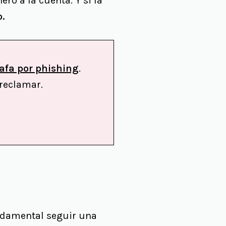
ro a la cuenta. Y si la
o.
afa por phishing
.
 reclamar.
undamental seguir una