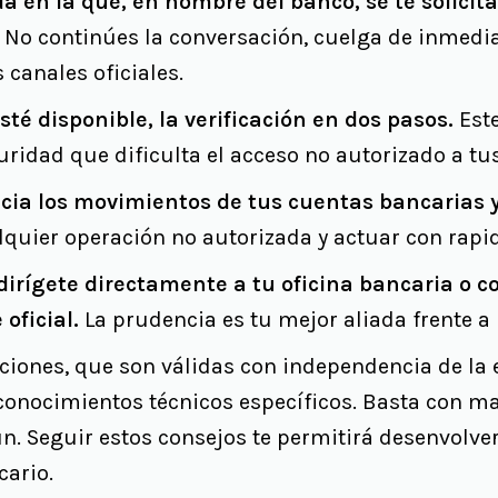
a en la que, en nombre del banco, se te solicit
No continúes la conversación, cuelga de inmediat
 canales oficiales.
sté disponible, la verificación en dos pasos.
Est
uridad que dificulta el acceso no autorizado a tu
cia los movimientos de tus cuentas bancarias y
lquier operación no autorizada y actuar con rapid
irígete directamente a tu oficina bancaria o co
 oficial.
La prudencia es tu mejor aliada frente a 
iones, que son válidas con independencia de la e
conocimientos técnicos específicos. Basta con ma
n. Seguir estos consejos te permitirá desenvolv
cario.