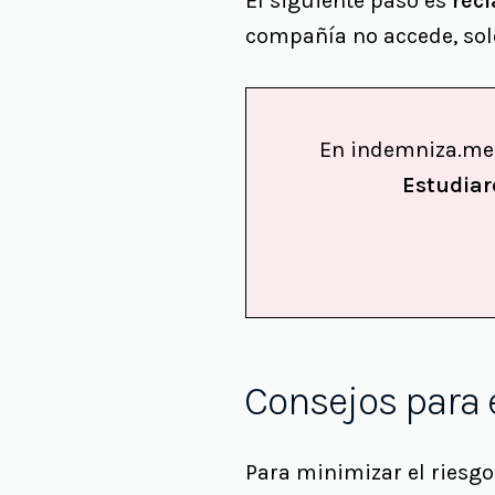
El siguiente paso es
recl
compañía no accede, sol
En indemniza.m
Estudiar
Consejos para e
Para minimizar el riesgo