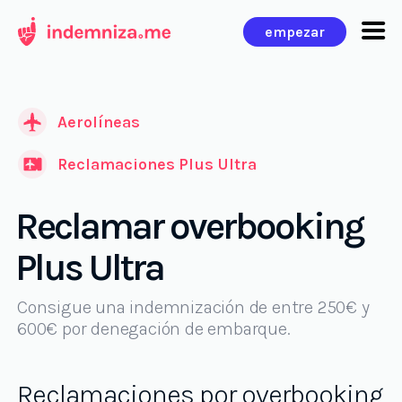
Ir
empezar
al
contenido
Aerolíneas
Reclamaciones Plus Ultra
Reclamar overbooking
Plus Ultra
Consigue una indemnización de entre 250€ y
600€ por denegación de embarque.
Reclamaciones por overbooking