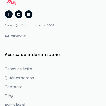
Follow
Follow
us
us
Copyright © indemniza.me · 2026
on
on
Facebook
Instagram
Telf. 911985989
Acerca de indemniza.me
Casos de éxito
Quiénes somos
Contacto
Blog
Aviso legal