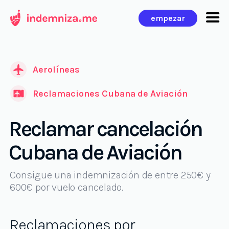
Ir
empezar
al
contenido
Aerolíneas
Reclamaciones Cubana de Aviación
Reclamar cancelación
Cubana de Aviación
Consigue una indemnización de entre 250€ y
600€ por vuelo cancelado.
Reclamaciones por