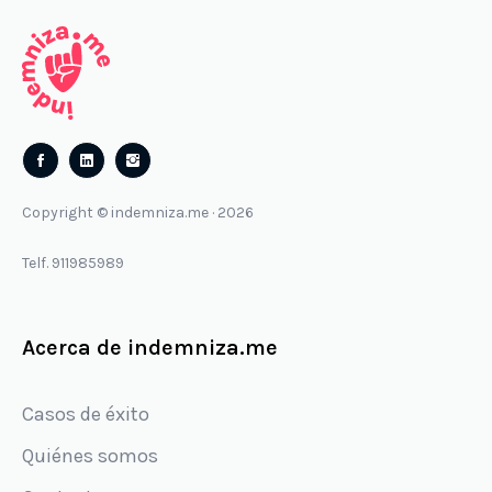
Follow
Follow
us
us
Copyright © indemniza.me · 2026
on
on
Facebook
Instagram
Telf. 911985989
Acerca de indemniza.me
Casos de éxito
Quiénes somos