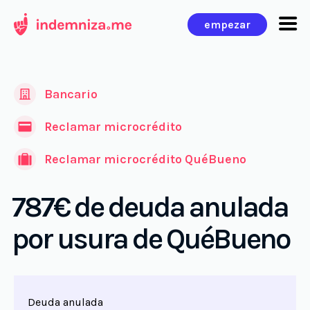
Ir
empezar
al
contenido
Bancario
Reclamar microcrédito
Reclamar microcrédito QuéBueno
787€ de deuda anulada
por usura de QuéBueno
Deuda anulada