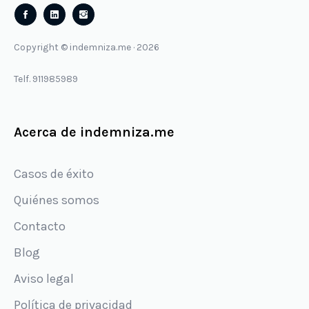
Follow
Follow
us
us
Copyright © indemniza.me · 2026
on
on
Facebook
Instagram
Telf. 911985989
Acerca de indemniza.me
Casos de éxito
Quiénes somos
Contacto
Blog
Aviso legal
Política de privacidad