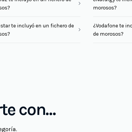
sos?
morosos?
star te incluyó en un fichero de
¿Vodafone te inc
sos?
de morosos?
te con…
egoría.