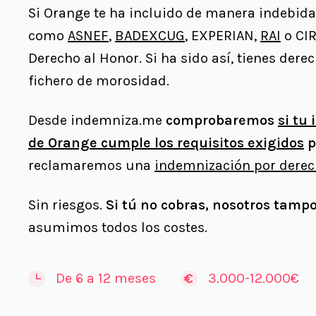
Si Orange te ha incluido de manera indebid
como
ASNEF
,
BADEXCUG
, EXPERIAN,
RAI
o CIR
Derecho al Honor. Si ha sido así, tienes dere
fichero de morosidad.
Desde indemniza.me
comprobaremos
si tu
de Orange cumple los requisitos exigidos
po
reclamaremos una
indemnización por derec
Sin riesgos.
Si tú no cobras, nosotros tamp
asumimos todos los costes.
De 6 a 12 meses
3.000-12.000€