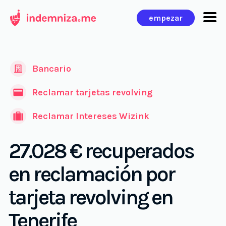
Ir
empezar
al
contenido
Bancario
Reclamar tarjetas revolving
Reclamar Intereses Wizink
27.028 € recuperados
en reclamación por
tarjeta revolving en
Tenerife