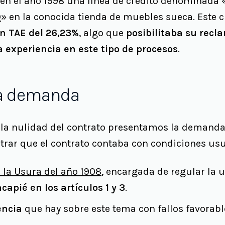
 en el año 1998 una línea de crédito denominada 
D
» en la conocida tienda de muebles sueca. Este cr
n TAE del 26,23%
, algo que
posibilitaba su recl
 experiencia en este tipo de procesos
.
la demanda
r la nulidad del contrato presentamos la demanda
ar que el contrato contaba con condiciones usu
 la Usura del año 1908
, encargada de regular la 
capié en los artículos 1 y 3
.
encia
que hay sobre este tema con fallos favorabl