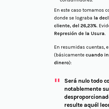
En este caso tomamos c
donde se lograba
la dec
cliente, del 26,23%
. Evi
Represión de la Usura
.
En resumidas cuentas, e
(básicamente
cuando in
dinero
):
Será nulo todo c
notablemente sup
desproporcionado
resulte aquél le