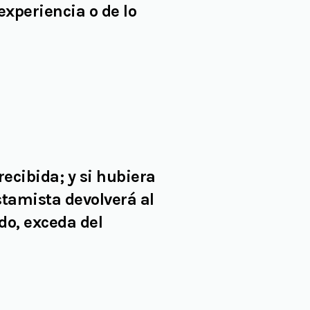
experiencia o de lo
recibida
; y
si hubiera
estamista devolverá al
ido, exceda del