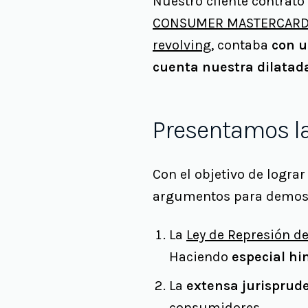
Nuestro cliente contrató
CONSUMER MASTERCAR
revolving
, contaba
con u
cuenta nuestra dilatada
Presentamos 
Con el objetivo de logra
argumentos para demostr
La
Ley de Represión de
Haciendo
especial hin
La
extensa jurisprud
consumidores.