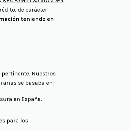
«
IKEA FAMILI SANTANDER
édito, de carácter
amación teniendo en
 pertinente. Nuestros
rarias se basaba en:
usura en España.
es para los