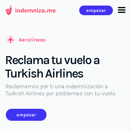
Ir
empezar
al
contenido
Aerolíneas
Reclama tu vuelo a
Turkish Airlines
Reclamamos por ti una indemnización a
Turkish Airlines por problemas con tu vuelo.
empezar