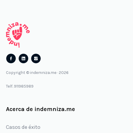
Follow
Follow
us
us
Copyright © indemniza.me · 2026
on
on
Facebook
Instagram
Telf. 911985989
Acerca de indemniza.me
Casos de éxito