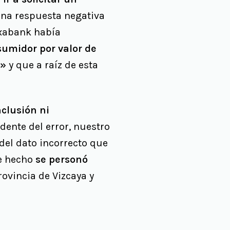
una respuesta negativa
txabank había
umidor por valor de
s»
y que a raíz de esta
clusión ni
dente del error, nuestro
del dato incorrecto que
De hecho
se personó
rovincia de Vizcaya y