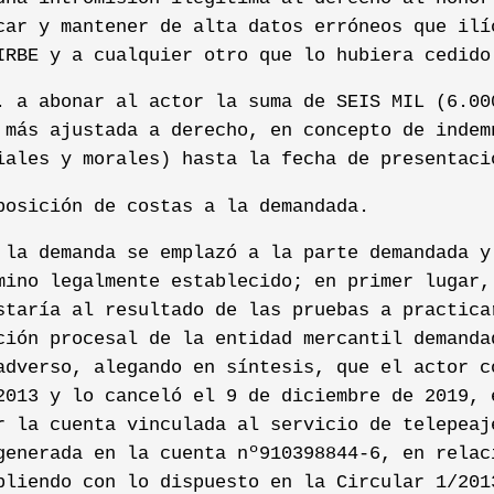
car y mantener de alta datos erróneos que ilí
IRBE y a cualquier otro que lo hubiera cedido
. a abonar al actor la suma de SEIS MIL (6.00
 más ajustada a derecho, en concepto de indem
iales y morales) hasta la fecha de presentaci
posición de costas a la demandada.
 la demanda se emplazó a la parte demandada y
mino legalmente establecido; en primer lugar,
staría al resultado de las pruebas a practica
ción procesal de la entidad mercantil demanda
adverso, alegando en síntesis, que el actor c
2013 y lo canceló el 9 de diciembre de 2019, 
r la cuenta vinculada al servicio de telepeaj
generada en la cuenta nº910398844-6, en relac
pliendo con lo dispuesto en la Circular 1/201