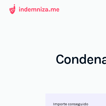
Ir
al
contenido
Condena
Importe conseguido