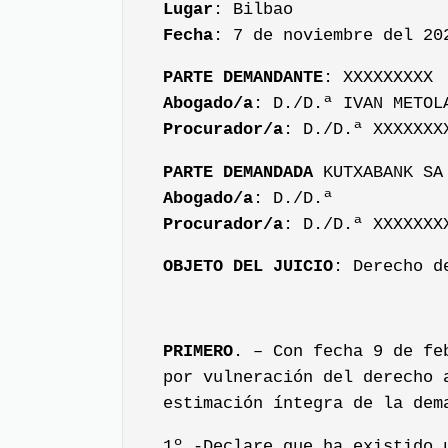
Lugar
: Bilbao
Fecha
: 7 de noviembre del 20
PARTE DEMANDANTE
: XXXXXXXXX
Abogado/a
: D./D.ª IVAN METOL
Procurador/a
: D./D.ª XXXXXXX
PARTE DEMANDADA
KUTXABANK SA
Abogado/a
: D./D.ª
Procurador/a
: D./D.ª XXXXXXX
OBJETO DEL JUICIO
: Derecho d
PRIMERO
. – Con fecha 9 de fe
por vulneración del derecho 
estimación íntegra de la dem
1º.-Declare que ha existido 