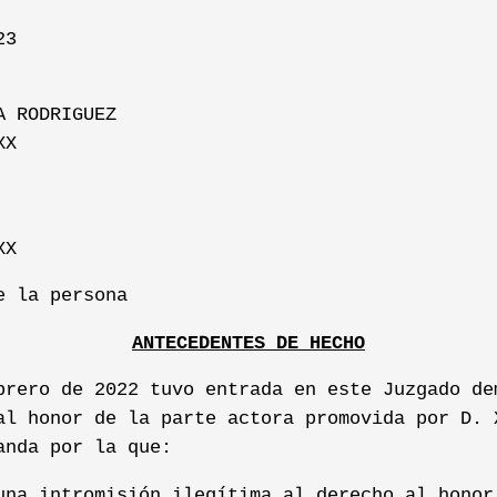
23
A RODRIGUEZ
XX
XX
e la persona
ANTECEDENTES DE HECHO
brero de 2022 tuvo entrada en este Juzgado de
al honor de la parte actora promovida por D. 
anda por la que:
una intromisión ilegítima al derecho al honor