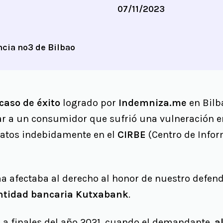
07/11/2023
cia nº3 de Bilbao
caso de éxito
logrado por
Indemniza.me
en Bilb
dar a un consumidor que sufrió una vulneración e
datos indebidamente en el
CIRBE
(Centro de Info
ma afectaba al derecho al honor de nuestro defend
entidad bancaria Kutxabank
.
ó a finales del año 2021, cuando el demandante,
al